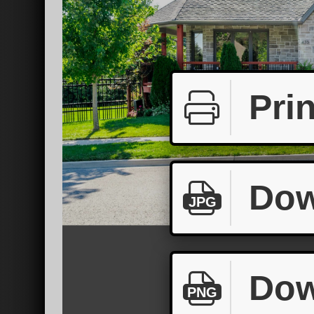
Prin
Dow
JPG
Dow
PNG