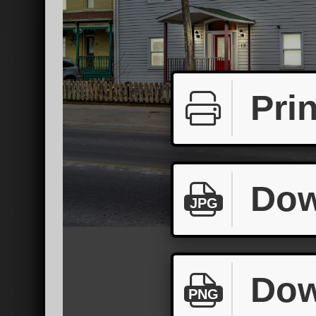
Prin
Dow
JPG
Dow
PNG