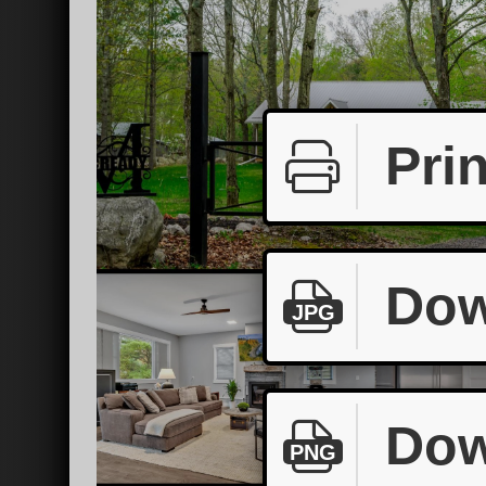
Prin
Dow
JPG
Dow
PNG