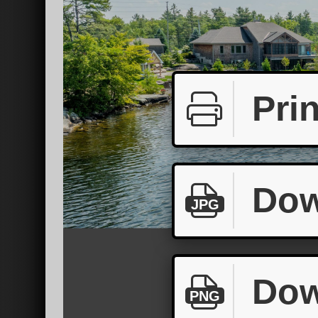
Prin
Dow
JPG
Dow
PNG