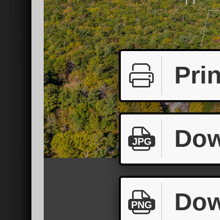
Prin
Dow
JPG
Dow
PNG