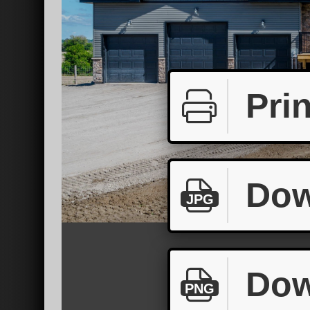
Prin
Dow
JPG
Dow
PNG