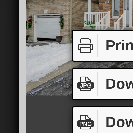
Prin
Dow
JPG
Dow
PNG