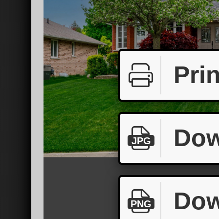
Prin
Dow
JPG
Dow
PNG