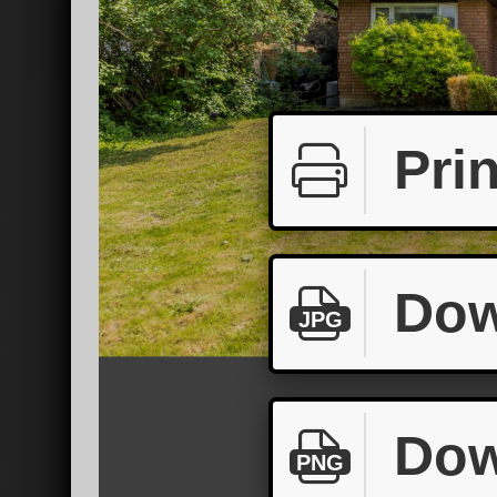
Prin
Dow
JPG
Dow
PNG