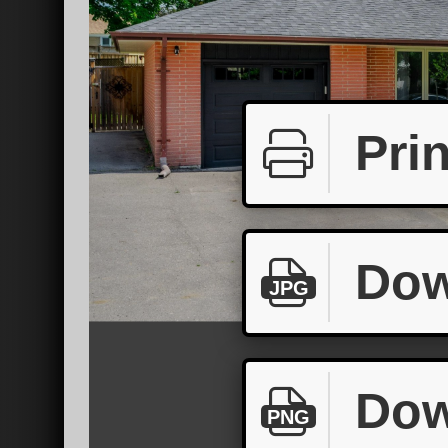
Prin
Dow
JPG
Dow
PNG