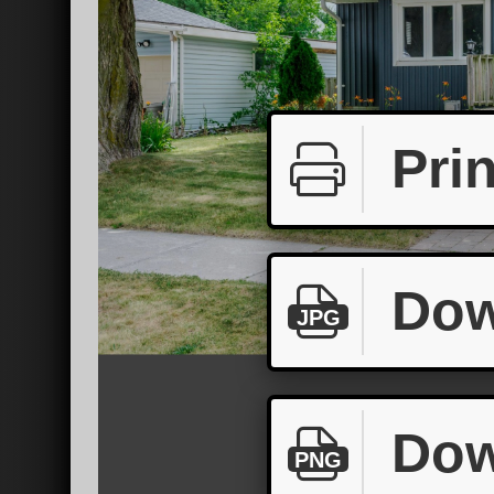
Prin
Dow
JPG
Dow
PNG