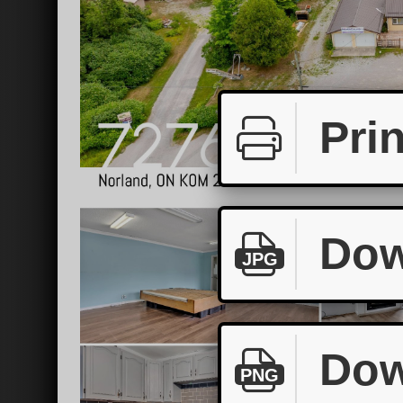
Prin
Dow
JPG
Dow
PNG