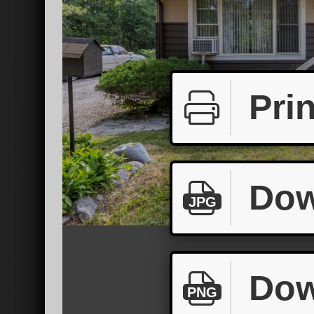
Prin
Dow
JPG
Dow
PNG