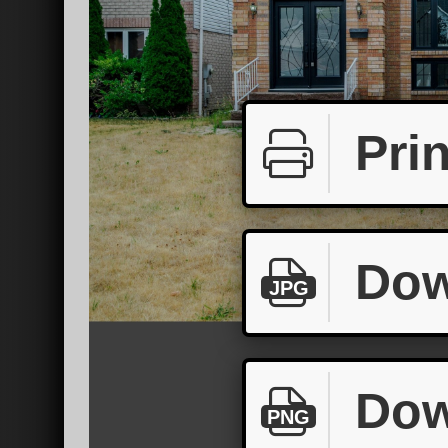
Prin
Dow
JPG
Dow
PNG