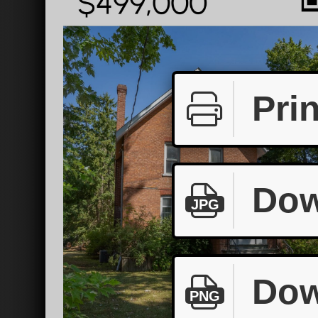
Prin
Dow
JPG
Dow
PNG