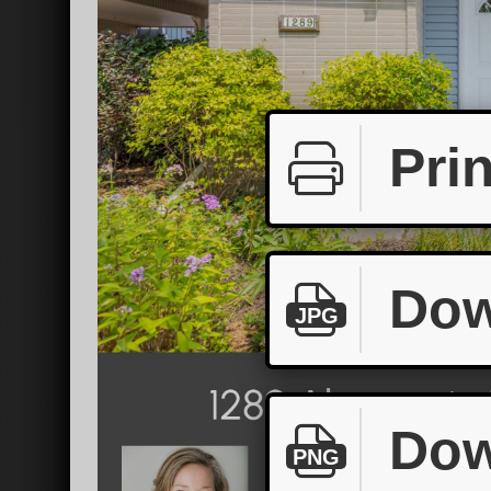
Prin
Dow
JPG
Dow
PNG