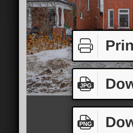
Prin
Dow
JPG
Dow
PNG