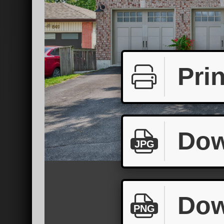
Prin
Dow
JPG
Dow
PNG