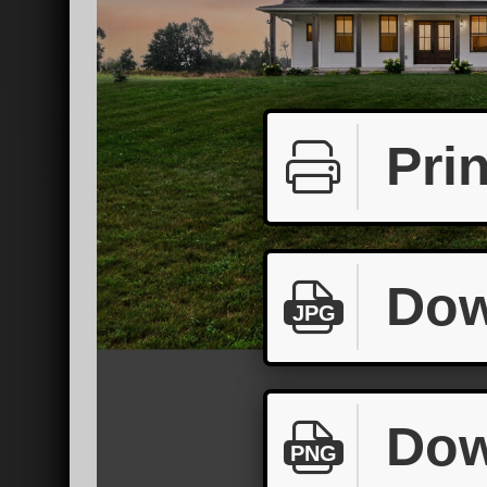
Prin
Dow
JPG
Dow
PNG