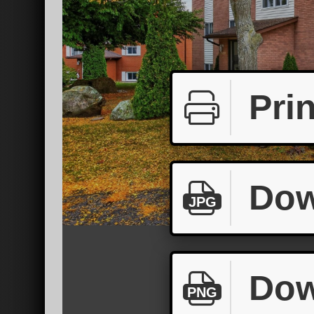
Prin
Dow
JPG
Dow
PNG