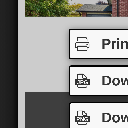
Prin
Dow
JPG
Dow
PNG