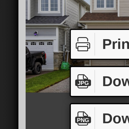
Prin
Dow
JPG
Dow
PNG