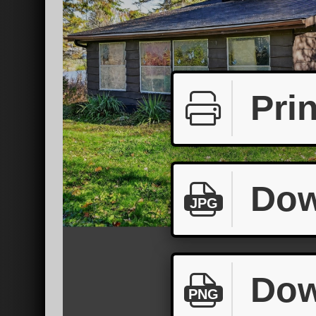
Prin
Dow
JPG
Dow
PNG