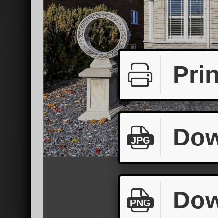
Prin
Dow
JPG
Dow
PNG