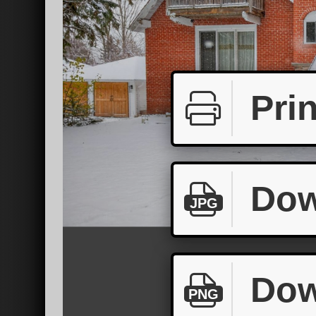
Prin
Dow
JPG
Dow
PNG