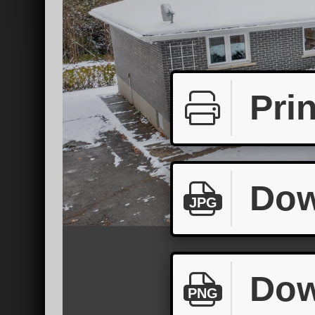
Prin
Dow
JPG
Dow
PNG