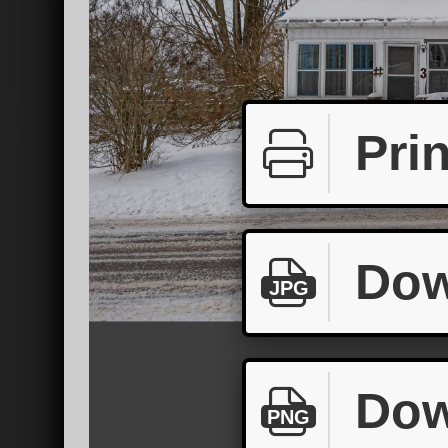
Prin
Dow
JPG
Dow
PNG