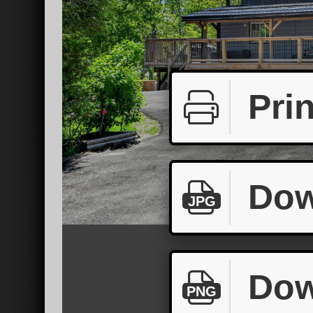
Prin
Dow
JPG
Dow
PNG