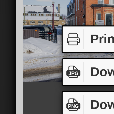
Prin
Dow
JPG
Dow
PNG